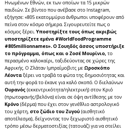
Ηνωμένων Εθνών, εκ των οποίων τα 15 μικρών
παιδιών. Σε βίντεο που ανέβασε στο Instagram,
εξήγησε: «805 εκατομμύρια άνθρωποι υποφέρουν από
πείνα στον κόσμο σήμερα. Σιγουρευτείτε πως ο
κόσμος ξέρει.
Υποστηρίξτε τους όπως ακριβώς
υποστηρίζετε εμένα #WorldFoodProgramme
#805millionnames». Ο Σουηδός άσσος υποστήριξε
το πρόγραμμα, όπως και ο Ζοσέ Μουρίνιο,
το
περασμένο καλοκαίρι, ταξιδεύοντας σε χώρες της
Αφρικής. Ο Ζλάταν Ιμπραΐμοβιτς με
Ωροσκόπο
Λέοντα
ξέρει να τραβά τα φώτα της δημοσιότητας και
αυτή την φορά το έκανε για καλό σκοπό. Ο διελαύνων
Ουρανός
(εκκεντρικότητα/ηλεκτρική) στον Κριό
(πρωτοφανής/βελόνα) είναι σε όψη αντίθεσης με τον
Κρόνο
(δέρμα) που έχει στον γενέθλιο αστρολογικό
του χάρτη,
στο ζώδιο του Ζυγού
(αισθητικό
αποτέλεσμα), δείχνοντας τον ξεχωριστό αισθητικό
τρόπο μέσω δερματοστιξίας (τατουάζ) για να στείλει