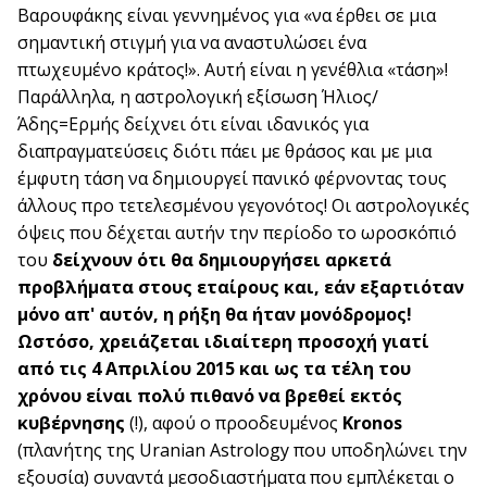
Βαρουφάκης είναι γεννημένος για «να έρθει σε μια
σημαντική στιγμή για να αναστυλώσει ένα
πτωχευμένο κράτος!». Αυτή είναι η γενέθλια «τάση»!
Παράλληλα, η αστρολογική εξίσωση Ήλιος/
Άδης=Ερμής δείχνει ότι είναι ιδανικός για
διαπραγματεύσεις διότι πάει με θράσος και με μια
έμφυτη τάση να δημιουργεί πανικό φέρνοντας τους
άλλους προ τετελεσμένου γεγονότος! Οι αστρολογικές
όψεις που δέχεται αυτήν την περίοδο το ωροσκόπιό
του
δείχνουν ότι θα δημιουργήσει αρκετά
προβλήματα στους εταίρους και, εάν εξαρτιόταν
μόνο απ' αυτόν, η ρήξη θα ήταν μονόδρομος!
Ωστόσο, χρειάζεται ιδιαίτερη προσοχή γιατί
από τις 4 Απριλίου 2015 και ως τα τέλη του
χρόνου είναι πολύ πιθανό να βρεθεί εκτός
κυβέρνησης
(!), αφού ο προοδευμένος
Kronos
(πλανήτης της Uranian Astrology που υποδηλώνει την
εξουσία) συναντά μεσοδιαστήματα που εμπλέκεται ο