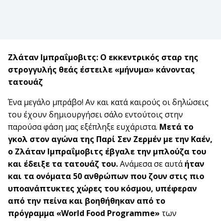
Ζλάταν Ιμπραΐμοβιτς: Ο εκκεντρικός σταρ της
στρογγυλής θεάς έστειλε «μήνυμα» κάνοντας
τατουάζ
Ένα μεγάλο μπράβο! Αν και κατά καιρούς οι δηλώσεις
του έχουν δημιουργήσει σάλο εντούτοις στην
παρούσα φάση μας εξέπληξε ευχάριστα.
Μετά το
γκολ στον αγώνα της Παρί Σεν Ζερμέν με την Καέν,
ο Ζλάταν Ιμπραΐμοβιτς έβγαλε την μπλούζα του
και έδειξε τα τατουάζ του.
Ανάμεσα σε αυτά
ήταν
και τα ονόματα 50 ανθρώπων που ζουν στις πιο
υποανάπτυκτες χώρες του κόσμου, υπέφεραν
από την πείνα και βοηθήθηκαν από το
πρόγραμμα «World Food Programme»
των