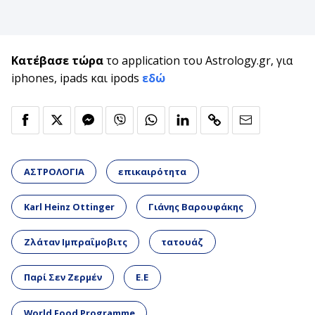
Κατέβασε τώρα
το application του Astrology.gr, για
iphones, ipads και ipods
εδώ
ΑΣΤΡΟΛΟΓΙΑ
επικαιρότητα
Karl Heinz Ottinger
Γιάνης Βαρουφάκης
Ζλάταν Ιμπραΐμοβιτς
τατουάζ
Παρί Σεν Ζερμέν
Ε.Ε
World Food Programme