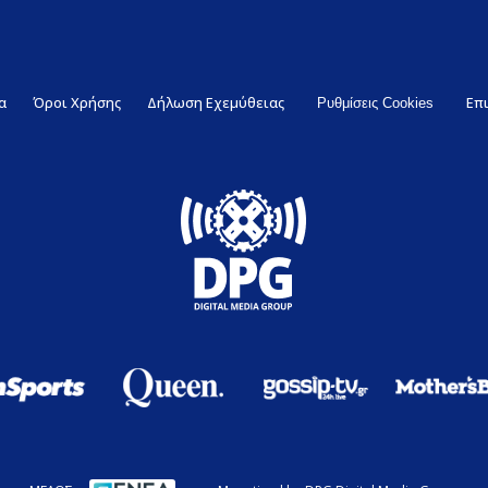
α
Όροι Χρήσης
Δήλωση Εχεμύθειας
Επ
Ρυθμίσεις Cookies