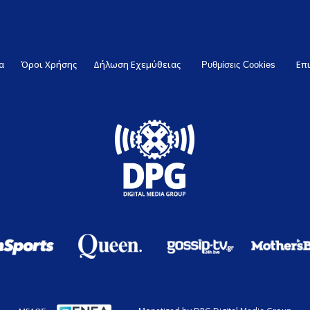
α
Όροι Χρήσης
Δήλωση Εχεμύθειας
Επ
Ρυθμίσεις Cookies