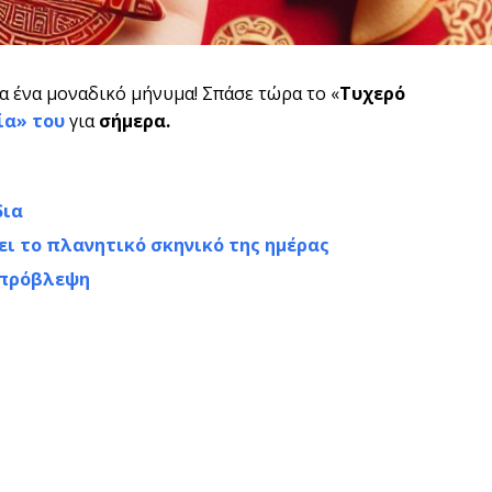
να ένα μοναδικό μήνυμα! Σπάσε τώρα το «
Τυχερό
ία
» του
για
σήμερα.
δια
ει το πλανητικό σκηνικό της ημέρας
 πρόβλεψη