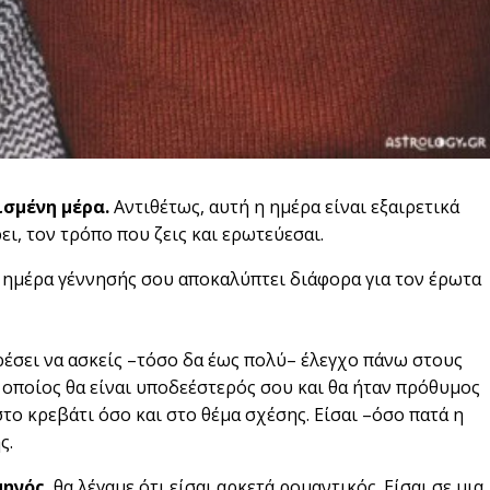
ισμένη μέρα.
Αντιθέτως, αυτή η ημέρα είναι εξαιρετικά
ρει, τον τρόπο που ζεις και ερωτεύεσαι.
 η ημέρα γέννησής σου αποκαλύπτει διάφορα για τον έρωτα
έσει να ασκείς –τόσο δα έως πολύ– έλεγχο πάνω στους
 οποίος θα είναι υποδεέστερός σου και θα ήταν πρόθυμος
στο κρεβάτι όσο και στο θέμα σχέσης. Είσαι –όσο πατά η
ς.
μηνός
, θα λέγαμε ότι είσαι αρκετά ρομαντικός. Είσαι σε μια