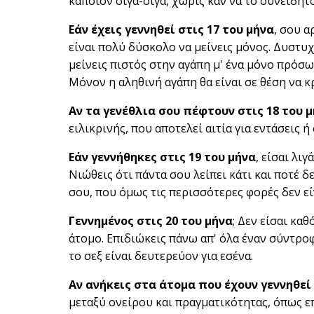
κάποιον σιγά-σιγά, χωρίς καν να το συνειδητ
Εάν έχεις γεννηθεί στις 17 του μήνα
, σου α
είναι πολύ δύσκολο να μείνεις μόνος. Δυστυ
μείνεις πιστός στην αγάπη μ' ένα μόνο πρόσ
Μόνον η αληθινή αγάπη θα είναι σε θέση να 
Αν τα γενέθλια σου πέφτουν στις 18 του 
ειλικρινής, που αποτελεί αιτία για εντάσεις 
Εάν γεννήθηκες στις 19 του μήνα
, είσαι λι
Νιώθεις ότι πάντα σου λείπει κάτι και ποτέ 
σου, που όμως τις περισσότερες φορές δεν εί
Γεννημένος στις 20 του μήνα
; Δεν είσαι κα
άτομο. Επιδιώκεις πάνω απ' όλα έναν σύντρο
το σεξ είναι δευτερεύον για εσένα.
Αν ανήκεις στα άτομα που έχουν γεννηθεί 
μεταξύ ονείρου και πραγματικότητας, όπως ε