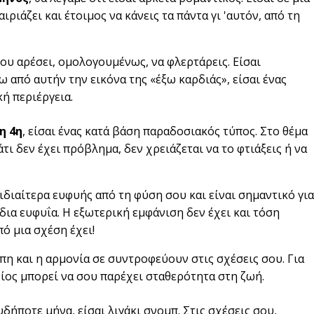
ιάζει και έτοιμος να κάνεις τα πάντα γι 'αυτόν, από τη
σου αρέσει, ομολογουμένως, να φλερτάρεις. Είσαι
ω από αυτήν την εικόνα της «έξω καρδιάς», είσαι ένας
ή περιέργεια.
η 4η
, είσαι ένας κατά βάση παραδοσιακός τύπος. Στο θέμα
άτι δεν έχει πρόβλημα, δεν χρειάζεται να το φτιάξεις ή να
ι ιδιαίτερα ευφυής από τη φύση σου και είναι σημαντικό για
ίδια ευφυΐα. Η εξωτερική εμφάνιση δεν έχει και τόση
ό μια σχέση έχει!
γάπη και η αρμονία σε συντροφεύουν στις σχέσεις σου. Για
οίος μπορεί να σου παρέχει σταθερότητα στη ζωή.
υδήποτε μήνα, είσαι λιγάκι σνομπ. Στις σχέσεις σου,