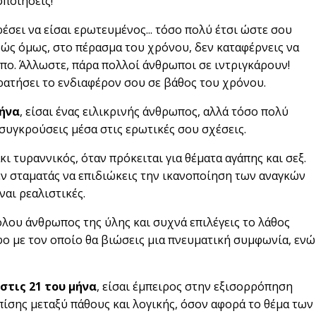
οποιήσεις!
ρέσει να είσαι ερωτευμένος... τόσο πολύ έτσι ώστε σου
χώς όμως, στο πέρασμα του χρόνου, δεν καταφέρνεις να
ωπο. Άλλωστε, πάρα πολλοί άνθρωποι σε ιντριγκάρουν!
κρατήσει το ενδιαφέρον σου σε βάθος του χρόνου.
μήνα
, είσαι ένας ειλικρινής άνθρωπος, αλλά τόσο πολύ
ή συγκρούσεις μέσα στις ερωτικές σου σχέσεις.
γάκι τυραννικός, όταν πρόκειται για θέματα αγάπης και σεξ.
δεν σταματάς να επιδιώκεις την ικανοποίηση των αναγκών
ναι ρεαλιστικές.
θόλου άνθρωπος της ύλης και συχνά επιλέγεις το λάθος
φο με τον οποίο θα βιώσεις μια πνευματική συμφωνία, ενώ
στις 21 του μήνα
, είσαι έμπειρος στην εξισορρόπηση
πίσης μεταξύ πάθους και λογικής, όσον αφορά το θέμα των