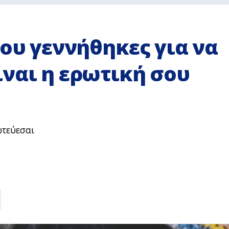
που γεννήθηκες για να
ναι η ερωτική σου
ωτεύεσαι