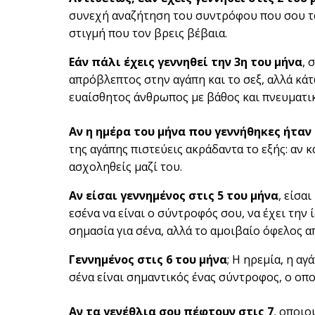
συνεχή αναζήτηση του συντρόφου που σου ταιρ
στιγμή που τον βρεις βέβαια.
Εάν πάλι έχεις γεννηθεί την 3η του μήνα
, 
απρόβλεπτος στην αγάπη και το σεξ, αλλά κάτ
ευαίσθητος άνθρωπος με βάθος και πνευματικ
Αν η ημέρα του μήνα που γεννήθηκες ήταν 
της αγάπης πιστεύεις ακράδαντα το εξής: αν κ
ασχοληθείς μαζί του.
Αν είσαι γεννημένος στις 5 του μήνα
, είσα
εσένα να είναι ο σύντροφός σου, να έχει την 
σημασία για σένα, αλλά το αμοιβαίο όφελος απ
Γεννημένος στις 6 του μήνα
; Η ηρεμία, η α
σένα είναι σημαντικός ένας σύντροφος, ο οπ
Αν τα γενέθλια σου πέφτουν στις 7
, οποιο