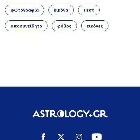
φωτογραφία
εικόνα
Τεστ
υποσυνείδητο
φόβος
εικόνες