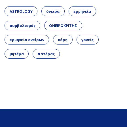
ASTROLOGY
όνειρα
ερμηνεία
συμβολισμός
ΟΝΕΙΡΟΚΡΙΤΗΣ
ερμηνεία ονείρων
κόρη
γονείς
μητέρα
πατέρας