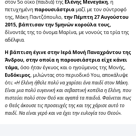
στον 5ο οίκο (παιδιά) της
Ελένης Μενεγάκη
, η
πετυχημένη
παρουσιάστρια
μαζί με τον σύντροφό
της, Μάκη Παντζόπουλο,
την Πέμπτη 27 Αυγούστου
2015, βάπτισαν την 5μηνών κορούλα τους,
δίνοντάς της το όνομα Μαρίνα, με νονούς τα τρία της
αδέλφια.
Η βάπτιση έγινε στην Ιερά Μονή Παναχράντου της
Άνδρου, στην οποία η παρουσιάστρια είχε κάνει
τάμα,
όσο ήταν έγκυος και ο ηγούμενος της Μονής,
Ευδόκιμος
, μιλώντας στο περιοδικό You, αποκάλυψε
ότι:
«Η Ελένη ήθελε πολύ να χαρίσει ένα παιδί στον Μάκη.
Είναι μια πολύ ευγενική και σεβαστική κοπέλα η Ελένη, που
πιστεύει πολύ στον Θεό και αγαπά τα παιδιά. Φαίνεται πως
ο Θεός άκουσε τις προσευχές της και της χάρισε αυτό το
παιδί. Να είναι γερό και να έχει την ευλογία του Θεού».