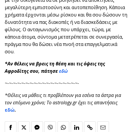
με την οικογένεια θα σε βοηθήσει να αποκτήσεις
μεγαλύτερη εμπιστοσύνη και αυτοπεποίθηση. Κάποια
χρήματα έρχονται μέσω ρίσκου και θα σου δώσουν τη
δυνατότητα να πας διακοπές ή να διασκεδάσεις με
φίλους. Ο ανταγωνισμός που υπάρχει, τώρα, με
κάποια άτομα, σύντομα μετατρέπεται σε συνεργασία,
πράγμα που θα δώσει νέα πνοή στα επαγγελματικά
σου.
*Αν θέλεις να βρεις τη θέση και τις όψεις της
Αφροδίτης σου, πάτησε
εδώ
~-~-~-~-~-~-~-~-~-~-~-~-~-~-~-~-~-~-
*Θέλεις να μάθεις τι προβλέπουν για εσένα τα άστρα για
τον επόμενο χρόνο; Το astrology.gr έχει τις απαντήσεις
εδώ
.