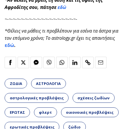
*Αν θέλεις να βρεις τη θέση και τις όψεις της
Αφροδίτης σου, πάτησε
εδώ
~-~-~-~-~-~-~-~-~-~-~-~-~-~-~-~-~-~-
*Θέλεις να μάθεις τι προβλέπουν για εσένα τα άστρα για
τον επόμενο χρόνο; Το astrology.gr έχει τις απαντήσεις
εδώ
.
ΖΩΔΙΑ
ΑΣΤΡΟΛΟΓΙΑ
αστρολογικές προβλέψεις
σχέσεις ζωδίων
ΕΡΩΤΑΣ
φλερτ
οικονοικές προβλέψεις
ερωτικές προβλέψεις
ζώδιο