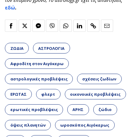
τον επόμενο χρόνο; Το astrology.gr έχει τις απαντήσεις
εδώ
.
ΖΩΔΙΑ
ΑΣΤΡΟΛΟΓΙΑ
Αφροδίτη στον Αιγόκερω
αστρολογικές προβλέψεις
σχέσεις ζωδίων
ΕΡΩΤΑΣ
φλερτ
οικονοικές προβλέψεις
ερωτικές προβλέψεις
ΑΡΗΣ
ζώδιο
όψεις πλανητών
ωροσκόπος Αιγόκερως