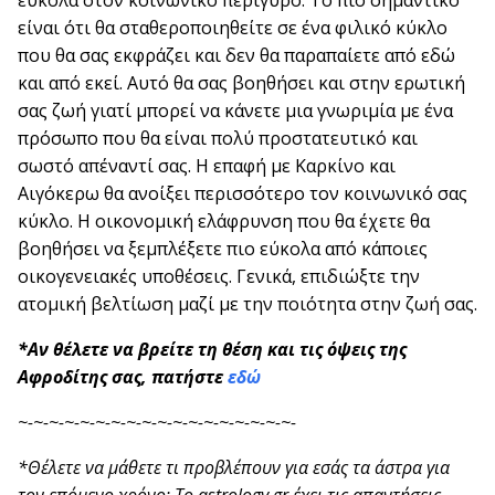
εύκολα στον κοινωνικό περίγυρο. Το πιο σημαντικό
είναι ότι θα σταθεροποιηθείτε σε ένα φιλικό κύκλο
που θα σας εκφράζει και δεν θα παραπαίετε από εδώ
και από εκεί. Αυτό θα σας βοηθήσει και στην ερωτική
σας ζωή γιατί μπορεί να κάνετε μια γνωριμία με ένα
πρόσωπο που θα είναι πολύ προστατευτικό και
σωστό απέναντί σας. Η επαφή με Καρκίνο και
Αιγόκερω θα ανοίξει περισσότερο τον κοινωνικό σας
κύκλο. Η οικονομική ελάφρυνση που θα έχετε θα
βοηθήσει να ξεμπλέξετε πιο εύκολα από κάποιες
οικογενειακές υποθέσεις. Γενικά, επιδιώξτε την
ατομική βελτίωση μαζί με την ποιότητα στην ζωή σας.
*Αν θέλετε να βρείτε τη θέση και τις όψεις της
Αφροδίτης σας, πατήστε
εδώ
~-~-~-~-~-~-~-~-~-~-~-~-~-~-~-~-~-~-
*Θέλετε να μάθετε τι προβλέπουν για εσάς τα άστρα για