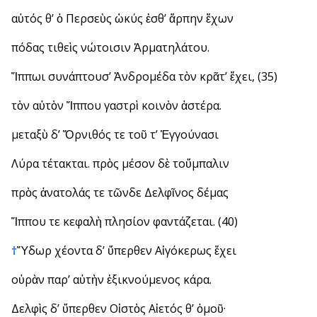
αὐτός θ’ ὁ Περσεὺς ὠκύς ἐσθ’ ἅρπην ἔχων
πόδας τιθεὶς νώτοισιν Ἁρματηλάτου.
Ἵππωι συνάπτουσ’ Ἀνδρομέδα τὸν κρᾶτ’ ἔχει, (35)
τὸν αὐτὸν Ἵππου γαστρὶ κοινὸν ἀστέρα.
μεταξὺ δ’ Ὄρνιθός τε τοῦ τ’ Ἐγγούνασι
Λύρα τέτακται. πρὸς μέσον δὲ τοὔμπαλιν
πρὸς ἀνατολάς τε τῶνδε Δελφῖνος δέμας
Ἵππου τε κεφαλὴ πλησίον φαντάζεται. (40)
†
Ὕδωρ χέοντα δ’ ὕπερθεν Αἰγόκερως ἔχει
οὐρὰν παρ’ αὐτὴν ἐξικνούμενος κάρα.
Δελφὶς δ’ ὕπερθεν Οἰστὸς Αἰετός θ’ ὁμοῦ·