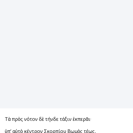
Τὰ πρὸς νότον δὲ τήνδε τάξιν ἐκπερᾶι·
ὑπ’ αὐτὸ κέντρον Σκορπίου Βωμὸς τέως,