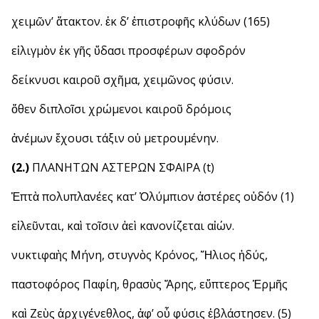
χειμῶν’ ἄτακτον. ἐκ δ’ ἐπιστροφῆς κλύδων (165)
εἱλιγμὸν ἐκ γῆς ὕδασι προσφέρων σφοδρόν
δείκνυσι καιροῦ σχῆμα, χειμῶνος φύσιν.
ὅθεν διπλοῖσι χρώμενοι καιροῦ δρόμοις
ἀνέμων ἔχουσι τάξιν οὐ μετρουμένην.
(2.)
ΠΛΑΝΗΤΩΝ ΑΣΤΕΡΩΝ ΣΦΑΙΡΑ (t)
Ἑπτὰ πολυπλανέες κατ’ Ὀλύμπιον ἀστέρες οὐδόν (1)
εἰλεῦνται, καὶ τοῖσιν ἀεὶ κανονίζεται αἰών.
νυκτιφαὴς Μήνη, στυγνὸς Κρόνος, Ἥλιος ἡδύς,
παστοφόρος Παφίη, θρασὺς Ἄρης, εὔπτερος Ἑρμῆς
καὶ Ζεὺς ἀρχιγένεθλος, ἀφ’ οὗ φύσις ἐβλάστησεν. (5)