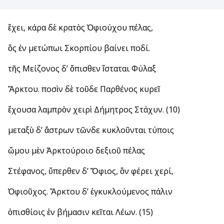
ἔχει, κάρα δὲ κρατὸς Ὀφιούχου πέλας,
ὃς ἐν μετώπωι Σκορπίου βαίνει ποδί.
τῆς Μείζονος δ’ ὄπισθεν ἵσταται Φύλαξ
Ἄρκτου. ποσὶν δὲ τοῦδε Παρθένος κυρεῖ
ἔχουσα λαμπρὸν χειρὶ Δήμητρος Στάχυν. (10)
μεταξὺ δ’ ἄστρων τῶνδε κυκλοῦνται τύποις
ὤμου μὲν Ἀρκτούροιο δεξιοῦ πέλας
Στέφανος, ὕπερθεν δ’ Ὄφιος, ὃν φέρει χερί,
Ὀφιοῦχος. Ἄρκτου δ’ ἐγκυκλούμενος πάλιν
ὀπισθίοις ἐν βήμασιν κεῖται Λέων. (15)