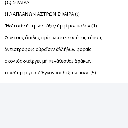
(t.)
ΣΦΑΙΡΑ
(1.)
ΑΠΛΑΝΩΝ ΑΣΤΡΩΝ ΣΦΑΙΡΑ (t)
Ἥδ’ ἐστὶν ἄστρων τάξις· ἀμφὶ μὲν πόλον (1)
Ἄρκτους διπλᾶς πρὸς νῶτα νευούσας τύποις
ἀντιστρόφοις οὐραῖσιν ἀλλήλων φοραῖς
σκολιὸς διείργει μὴ πελάζεσθαι Δράκων.
τοῦδ’ ἀμφὶ χάσμ’ Ἐγγόνασι δεξιὸν πόδα (5)