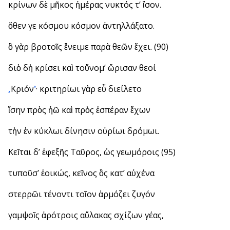
κρίνων δὲ μῆκος ἡμέρας νυκτός τ’ ἴσον.
ὅθεν γε κόσμου κόσμον ἀντηλλάξατο.
ὃ γὰρ βροτοῖς ἔνειμε παρὰ θεῶν ἔχει. (90)
διὸ δὴ κρίσει καὶ τοὔνομ’ ὥρισαν θεοί
‚
Κριόν
‛
· κριτηρίωι γὰρ εὖ διείλετο
ἴσην πρὸς ἠῶ καὶ πρὸς ἑσπέραν ἔχων
τὴν ἐν κύκλωι δίνησιν οὐρίωι δρόμωι.
Κεῖται δ’ ἐφεξῆς Ταῦρος, ὡς γεωμόροις (95)
τυποῦσ’ ἐοικώς, κεῖνος ὃς κατ’ αὐχένα
στερρῶι τένοντι τοῖον ἁρμόζει ζυγόν
γαμψοῖς ἀρότροις αὔλακας σχίζων γέας,