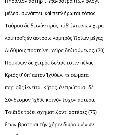
Πηδάλιον ἀστήρ τ’ ἐξαναστράπτων φλογί
μέλεσι συνάπτει. καὶ πεπλήρωται τόπος.
Ταύρου δὲ δεινὸν πρὸς πόδ’ ἐντείνων χέρα
λαμπροῖς ἐν ἄστροις λαμπρὸς Ὠρίων μέγας
Διδύμοις προτείνει χεῖρα δεξιούμενος. (70)
Προκύων δὲ χειρὸς δεξιᾶς ἐστιν πέλας
Κριός θ’ ὑπ’ αὐτὸν Ἰχθύων τε σώματα.
παρ’ οὓς ἱκνεῖται Κῆτος. ἐν πρώτοισι δέ
Σύνδεσμον Ἰχθῦς κοινὸν ἔσχον ἀστέρα.
Τοιᾶιδε τάξει σχηματίζοντ’ ἀστέρες (75)
θεῶν βροτοῖσι τὴν χάριν δωρουμένων.