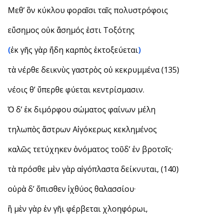
Μεθ’ ὃν κύκλου φοραῖσι ταῖς πολυστρόφοις
εὔσημος οὐκ ἄσημός ἐστι Τοξότης
(
ἐκ γῆς γὰρ ἤδη καρπὸς ἐκτοξεύεται
)
τὰ νέρθε δεικνὺς γαστρὸς οὐ κεκρυμμένα (135)
νέοις θ’ ὕπερθε φύεται κεντρίσμασιν.
Ὁ δ’ ἐκ διμόρφου σώματος φαίνων μέλη
τηλωπὸς ἄστρων Αἰγόκερως κεκλημένος
καλῶς τετύχηκεν ὀνόματος τοῦδ’ ἐν βροτοῖς·
τὰ πρόσθε μὲν γὰρ αἰγόπλαστα δείκνυται, (140)
οὐρὰ δ’ ὄπισθεν ἰχθύος θαλασσίου·
ἣ μὲν γὰρ ἐν γῆι φέρβεται χλοηφόρωι,