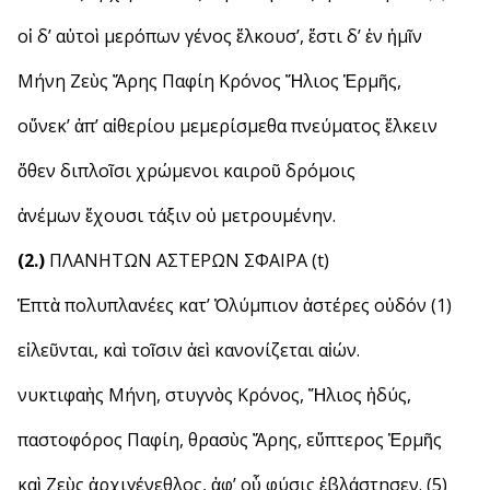
οἱ δ’ αὐτοὶ μερόπων γένος ἕλκουσ’, ἔστι δ’ ἐν ἡμῖν
Μήνη Ζεὺς Ἄρης Παφίη Κρόνος Ἥλιος Ἑρμῆς,
οὕνεκ’ ἀπ’ αἰθερίου μεμερίσμεθα πνεύματος ἕλκειν
ὅθεν διπλοῖσι χρώμενοι καιροῦ δρόμοις
ἀνέμων ἔχουσι τάξιν οὐ μετρουμένην.
(2.)
ΠΛΑΝΗΤΩΝ ΑΣΤΕΡΩΝ ΣΦΑΙΡΑ (t)
Ἑπτὰ πολυπλανέες κατ’ Ὀλύμπιον ἀστέρες οὐδόν (1)
εἰλεῦνται, καὶ τοῖσιν ἀεὶ κανονίζεται αἰών.
νυκτιφαὴς Μήνη, στυγνὸς Κρόνος, Ἥλιος ἡδύς,
παστοφόρος Παφίη, θρασὺς Ἄρης, εὔπτερος Ἑρμῆς
καὶ Ζεὺς ἀρχιγένεθλος, ἀφ’ οὗ φύσις ἐβλάστησεν. (5)