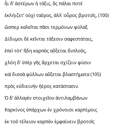
ἧι δ’ ἀστέρων ἡ τάξις, ὃς πάλαι ποτέ
ἐκλήιζετ’ οὐχὶ ταῦρος, ἀλλ’ οὖρος βροτοῖς, (100)
ὥσπερ καλεῖται πᾶσι τερμόνων φύλαξ.
Δίδυμοι δὲ κεῖνται τάξεσιν σαφεστάταις,
ἐπεὶ τότ’ ἤδη καρπὸς αὔξεται διπλοῦς,
χλόη δ’ ὑπὲρ γῆς ἄρχεται σχίζειν φύσιν
καὶ δισσὰ φύλλων αὔξεται βλαστήματα (105)
πρὸς εὐδιεινὴν ἠέρος κατάστασιν.
Ὁ δ’ ἀλλαγὲν στοιχεῖον ἀντιλαμβάνων
Καρκίνος ὑπάρχων ἐν χρόνοισι καρπίμοις
ἐκ τοῦ τέλειον καρπὸν ἐμφαίνειν βροτοῖς