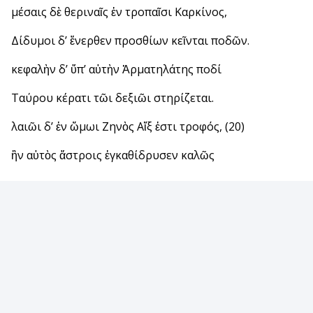
μέσαις δὲ θεριναῖς ἐν τροπαῖσι Καρκίνος,
Δίδυμοι δ’ ἔνερθεν προσθίων κεῖνται ποδῶν.
κεφαλὴν δ’ ὕπ’ αὐτὴν Ἁρματηλάτης ποδί
Ταύρου κέρατι τῶι δεξιῶι στηρίζεται.
λαιῶι δ’ ἐν ὤμωι Ζηνὸς Αἴξ ἐστι τροφός, (20)
ἣν αὐτὸς ἄστροις ἐγκαθίδρυσεν καλῶς