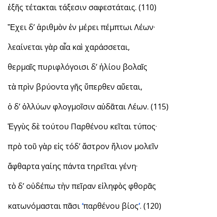
ἑξῆς τέτακται τάξεσιν σαφεστάταις. (110)
Ἔχει δ’ ἀριθμὸν ἐν μέρει πέμπτωι Λέων·
λεαίνεται γὰρ αἶα καὶ χαράσσεται,
θερμαῖς πυριφλόγοισι δ’ ἡλίου βολαῖς
τὰ πρὶν βρύοντα γῆς ὕπερθεν αὔεται,
ὁ δ’ ὀλλύων φλογμοῖσιν αὐδᾶται Λέων. (115)
Ἐγγὺς δὲ τούτου Παρθένου κεῖται τύπος·
πρὸ τοῦ γὰρ εἰς τόδ’ ἄστρον ἥλιον μολεῖν
ἄφθαρτα γαίης πάντα τηρεῖται γένη·
τὸ δ’ οὐδέπω τὴν πεῖραν εἰληφὸς φθορᾶς
κατωνόμασται πᾶσι
‘
παρθένου βίος
’
. (120)