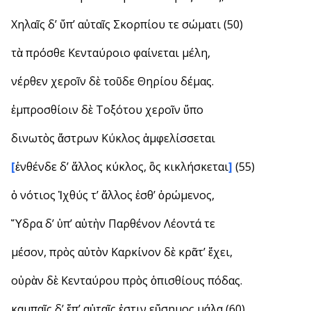
Χηλαῖς δ’ ὕπ’ αὐταῖς Σκορπίου τε σώματι (50)
τὰ πρόσθε Κενταύροιο φαίνεται μέλη,
νέρθεν χεροῖν δὲ τοῦδε Θηρίου δέμας.
ἐμπροσθίοιν δὲ Τοξότου χεροῖν ὕπο
δινωτὸς ἄστρων Κύκλος ἀμφελίσσεται
[
ἐνθένδε δ’ ἄλλος κύκλος, ὃς κικλήσκεται
]
(55)
ὁ νότιος Ἰχθύς τ’ ἄλλος ἐσθ’ ὁρώμενος,
Ὕδρα δ’ ὑπ’ αὐτὴν Παρθένον Λέοντά τε
μέσον, πρὸς αὐτὸν Καρκίνον δὲ κρᾶτ’ ἔχει,
οὐρὰν δὲ Κενταύρου πρὸς ὀπισθίους πόδας.
καμπαῖς δ’ ἔπ’ αὐταῖς ἐστιν εὔσημος μάλα (60)