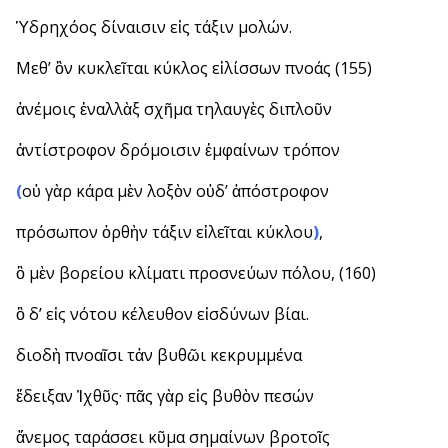
Ὑδρηχόος δίναισιν εἰς τάξιν μολών.
Μεθ’ ὃν κυκλεῖται κύκλος εἱλίσσων πνοάς (155)
ἀνέμοις ἐναλλὰξ σχῆμα τηλαυγὲς διπλοῦν
ἀντίστροφον δρόμοισιν ἐμφαίνων τρόπον
(
οὐ γὰρ κάρα μὲν λοξὸν οὐδ’ ἀπόστροφον
πρόσωπον ὀρθὴν τάξιν εἱλεῖται κύκλου
)
,
ὃ μὲν βορείου κλίματι προσνεύων πόλου, (160)
ὃ δ’ εἰς νότου κέλευθον εἰσδύνων βίαι.
διοδὴ πνοαῖσι τἀν βυθῶι κεκρυμμένα
ἔδειξαν Ἰχθῦς· πᾶς γὰρ εἰς βυθὸν πεσών
ἄνεμος ταράσσει κῦμα σημαίνων βροτοῖς