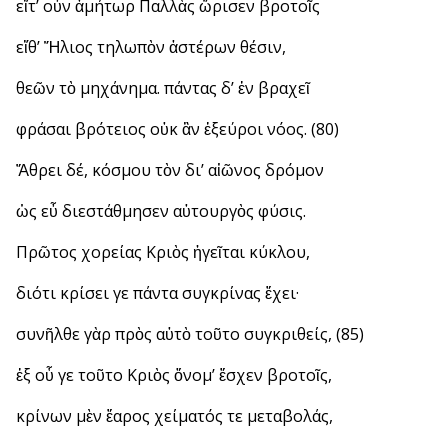
εἴτ’ οὖν ἀμήτωρ Παλλὰς ὥρισεν βροτοῖς
εἴθ’ Ἥλιος τηλωπὸν ἀστέρων θέσιν,
θεῶν τὸ μηχάνημα. πάντας δ’ ἐν βραχεῖ
φράσαι βρότειος οὐκ ἂν ἐξεύροι νόος. (80)
Ἄθρει δέ, κόσμου τὸν δι’ αἰῶνος δρόμον
ὡς εὖ διεστάθμησεν αὐτουργὸς φύσις.
Πρῶτος χορείας Κριὸς ἡγεῖται κύκλου,
διότι κρίσει γε πάντα συγκρίνας ἔχει·
συνῆλθε γὰρ πρὸς αὐτὸ τοῦτο συγκριθείς, (85)
ἐξ οὗ γε τοῦτο Κριὸς ὄνομ’ ἔσχεν βροτοῖς,
κρίνων μὲν ἔαρος χείματός τε μεταβολάς,