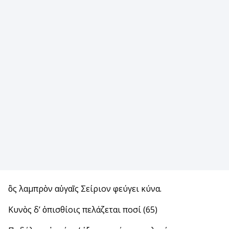
ὃς λαμπρὸν αὐγαῖς Σείριον φεύγει κύνα.
Κυνὸς δ’ ὀπισθίοις πελάζεται ποσί (65)