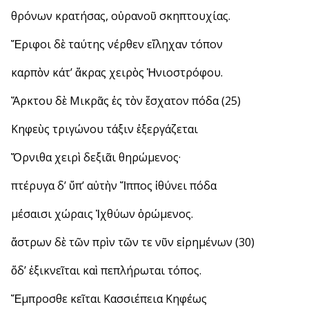
θρόνων κρατήσας, οὐρανοῦ σκηπτουχίας.
Ἔριφοι δὲ ταύτης νέρθεν εἴληχαν τόπον
καρπὸν κάτ’ ἄκρας χειρὸς Ἡνιοστρόφου.
Ἄρκτου δὲ Μικρᾶς ἐς τὸν ἔσχατον πόδα (25)
Κηφεὺς τριγώνου τάξιν ἐξεργάζεται
Ὄρνιθα χειρὶ δεξιᾶι θηρώμενος·
πτέρυγα δ’ ὕπ’ αὐτὴν Ἵππος ἰθύνει πόδα
μέσαισι χώραις Ἰχθύων ὁρώμενος.
ἄστρων δὲ τῶν πρὶν τῶν τε νῦν εἰρημένων (30)
ὅδ’ ἐξικνεῖται καὶ πεπλήρωται τόπος.
Ἔμπροσθε κεῖται Κασσιέπεια Κηφέως