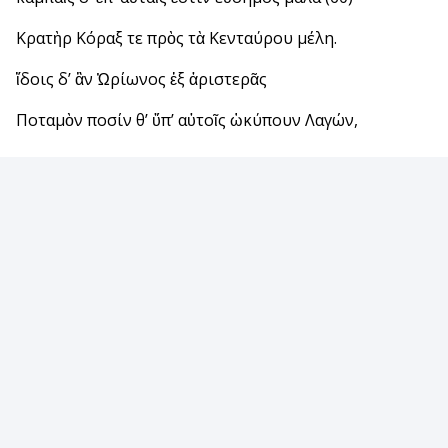
Κρατὴρ Κόραξ τε πρὸς τὰ Κενταύρου μέλη.
ἴδοις δ’ ἂν Ὠρίωνος ἐξ ἀριστερᾶς
Ποταμὸν ποσίν θ’ ὕπ’ αὐτοῖς ὠκύπουν Λαγών,