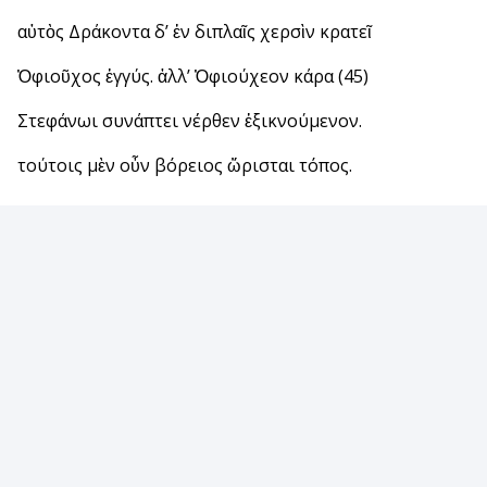
αὐτὸς Δράκοντα δ’ ἐν διπλαῖς χερσὶν κρατεῖ
Ὀφιοῦχος ἐγγύς. ἀλλ’ Ὀφιούχεον κάρα (45)
Στεφάνωι συνάπτει νέρθεν ἐξικνούμενον.
τούτοις μὲν οὖν βόρειος ὥρισται τόπος.