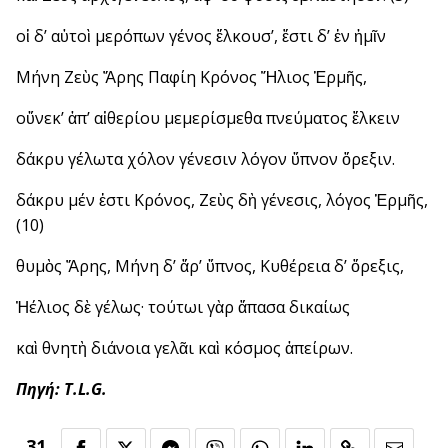
οἱ δ’ αὐτοὶ μερόπων γένος ἕλκουσ’, ἔστι δ’ ἐν ἡμῖν
Μήνη Ζεὺς Ἄρης Παφίη Κρόνος Ἥλιος Ἑρμῆς,
οὕνεκ’ ἀπ’ αἰθερίου μεμερίσμεθα πνεύματος ἕλκειν
δάκρυ γέλωτα χόλον γένεσιν λόγον ὕπνον ὄρεξιν.
δάκρυ μέν ἐστι Κρόνος, Ζεὺς δὴ γένεσις, λόγος Ἑρμῆς,
(10)
θυμὸς Ἄρης, Μήνη δ’ ἄρ’ ὕπνος, Κυθέρεια δ’ ὄρεξις,
Ἠέλιος δὲ γέλως· τούτωι γὰρ ἅπασα δικαίως
καὶ θνητὴ διάνοια γελᾶι καὶ κόσμος ἀπείρων.
Πηγή: T.L.G.
31