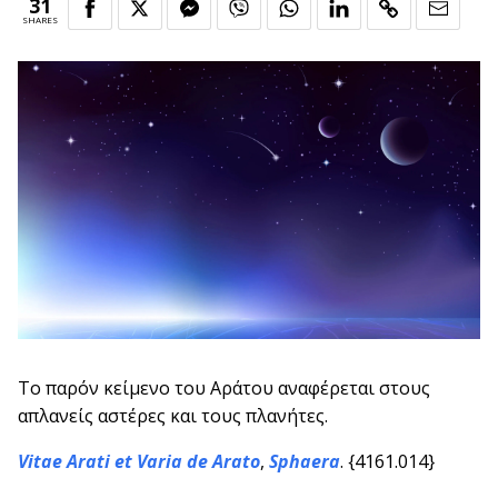
31
SHARES
Το παρόν κείμενο του Αράτου αναφέρεται στους
απλανείς αστέρες και τους πλανήτες.
Vitae Arati et Varia de Arato
,
Sphaera
. {4161.014}