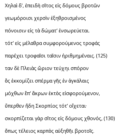
Χηλαὶ δ’, ἐπειδὴ σῖτος εἰς δόμους βροτῶν
γεωμόροισι χερσὶν ἐξηθροισμένος
πόνοισιν εἰς τὰ δώματ’ ἐνσωρεύεται.
τότ’ εἰς μέλαθρα συμφορούμενος τροφάς
παρέχει τροφαῖσι ταῖσιν ἠριθμημέναις. (125)
Ὅταν δὲ Πλειὰς ὥριον τεύχηι σπόρον
ὃς ἐκκομίζει σπέρμα γῆς ἐν ἀγκάλαις
μόχθων ἔπ’ ἄκρων ἐκτὸς εἰσφορούμενον,
ὕπερθεν ἤδη Σκορπίος τότ’ οἴχεται·
σκορπίζεται γὰρ σῖτος εἰς δόμους χθονός, (130)
ὅπως τέλειος καρπὸς αὐξηθῆι βροτοῖς.