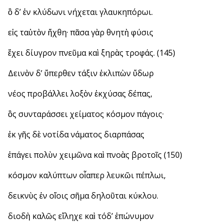
ὃ δ’ ἐν κλύδωνι νήχεται γλαυκηπόρωι.
εἰς ταὐτὸν ἤχθη· πᾶσα γὰρ θνητὴ φύσις
ἔχει δίυγρον πνεῦμα καὶ ξηρὰς τροφάς. (145)
Δεινὸν δ’ ὕπερθεν τάξιν ἐκλιπὼν ὕδωρ
νέος προβάλλει λοξὸν ἐκχύσας δέπας,
ὃς συνταράσσει χείματος κόσμον πάγοις·
ἐκ γῆς δὲ νοτίδα νάματος διαρπάσας
ἐπάγει πολὺν χειμῶνα καὶ πνοὰς βροτοῖς (150)
κόσμον καλύπτων οἷαπερ λευκῶι πέπλωι,
δεικνὺς ἐν οἵοις σῆμα δηλοῦται κύκλου.
διοδὴ καλῶς εἴληχε καὶ τόδ’ ἐπώνυμον